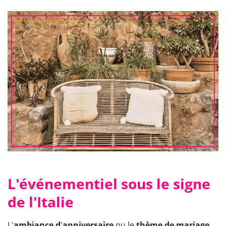
L'événementiel sous le signe
de l'Italie
L'
ambiance d
'
anniversaire
ou le
thème de mariage