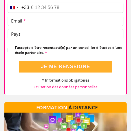
Téléphone
*
+33
Email
*
Pays
J'accepte d'être recontacté(e) par un conseiller d'études d'une
école partenaire.
*
JE ME RENSEIGNE
* Informations obligatoires
Utilisation des données personnelles
FORMATION
À DISTANCE