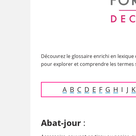
Découvrez le glossaire enrichi en lexique
pour explorer et comprendre les termes sp
A
B
C
D
E
F
G
H
I
J
K
Abat-jour
: