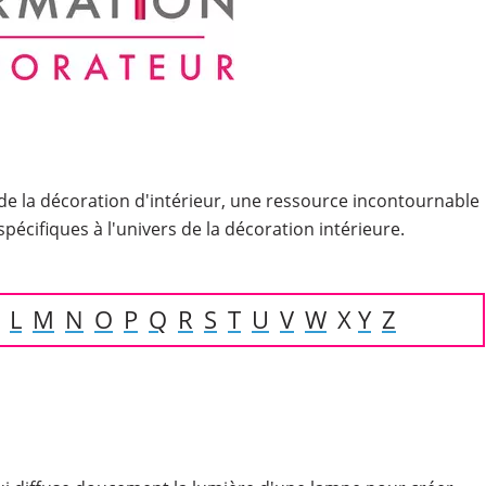
 de la décoration d'intérieur, une ressource incontournable
écifiques à l'univers de la décoration intérieure.
L
M
N
O
P
Q
R
S
T
U
V
W
X
Y
Z