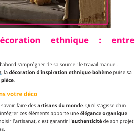
écoration ethnique : entre
e
abord s'imprégner de sa source : le travail manuel.
s
, la
décoration
d'inspiration ethnique-bohème
puise sa
e
pièce
.
ns votre déco
 savoir-faire des
artisans du monde
. Qu'il s'agisse d'un
, intégrer ces éléments apporte une
élégance organique
isir l'artisanat, c'est garantir l'
authenticité
de son projet
es.