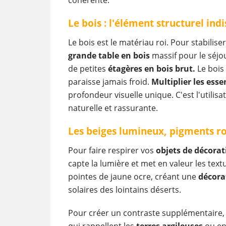
Le bois : l'élément structurel ind
Le bois est le matériau roi. Pour stabiliser
grande table en bois
massif pour le séjo
de petites
étagères en bois brut.
Le bois
paraisse jamais froid.
Multiplier les esse
profondeur visuelle unique. C'est l'utilis
naturelle et rassurante.
Les beiges lumineux, pigments ro
Pour faire respirer vos
objets de décorat
capte la lumière et met en valeur les te
pointes de jaune ocre, créant une
décora
solaires des lointains déserts.
Pour créer un contraste supplémentaire, l
qui rappellent les
terres argileuses
ou en